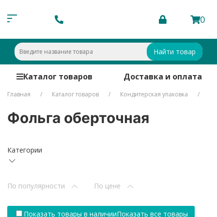
0
Найти товар
Каталог товаров
Доставка и оплата
Главная
Каталог товаров
Кондитерская упаковка
Фо
Фольга оберточная
Категории
По популярности
По цене
Показать товары в наличии
Показать все товары