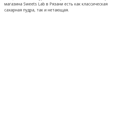
магазина Sweets Lab в Рязани есть как классическая
сахарная пудра, так и нетающая.
ФИО
*
E-Mail
*
Телефон
*
Я согласен(а) на
обработку персональных
данных
Уведомить о поступлении