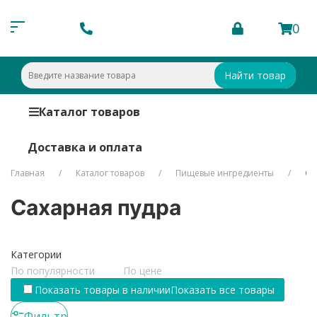
0
Найти товар
Каталог товаров
Доставка и оплата
Главная
Каталог товаров
Пищевые ингредиенты
Са
Сахарная пудра
Категории
По популярности
По цене
Показать товары в наличии
Показать все товары
Фильтр