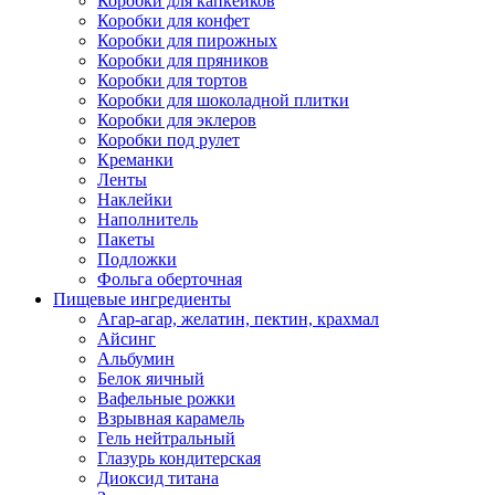
Коробки для капкейков
Коробки для конфет
Коробки для пирожных
Коробки для пряников
Коробки для тортов
Коробки для шоколадной плитки
Коробки для эклеров
Коробки под рулет
Креманки
Ленты
Наклейки
Наполнитель
Пакеты
Подложки
Фольга оберточная
Пищевые ингредиенты
Агар-агар, желатин, пектин, крахмал
Айсинг
Альбумин
Белок яичный
Вафельные рожки
Взрывная карамель
Гель нейтральный
Глазурь кондитерская
Диоксид титана