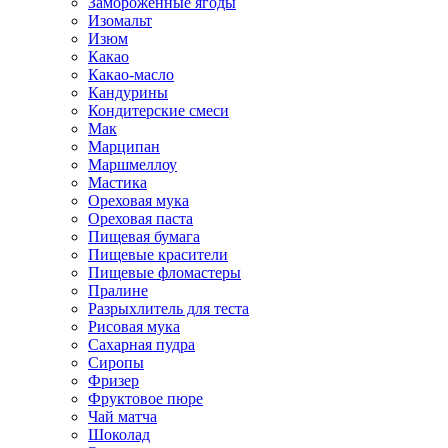
Замороженные ягоды
Изомальт
Изюм
Какао
Какао-масло
Кандурины
Кондитерские смеси
Мак
Марципан
Маршмеллоу
Мастика
Ореховая мука
Ореховая паста
Пищевая бумага
Пищевые красители
Пищевые фломастеры
Пралине
Разрыхлитель для теста
Рисовая мука
Сахарная пудра
Сиропы
Фризер
Фруктовое пюре
Чай матча
Шоколад