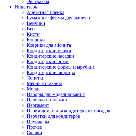
Экстракты
Инвентарь
Ацетатная пленка
Бумажные формы для выпечки
Венчики
Весы
Кисти
Коврики
Коврики для айсинга
Кондитерские мешки
Кондитерские насадки
Кондитерские ножи
Кондитерские формы (вырубки)
Кондитерские шприцы
Лопатки
Мерные стаканы
Молды
Наборы для моделирования
Палочки и шпажки
Пергамент
Переходники для кондитерских насадок
Перчатки для кондитеров
Плунжеры
Прочее
Скалки