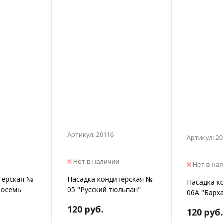
Артикул: 20116
Артикул: 2
Нет в наличии
Нет в на
терская №
Насадка кондитерская №
Насадка к
восемь
05 "Русский тюльпан"
06А "Барх
120 руб.
120 руб.