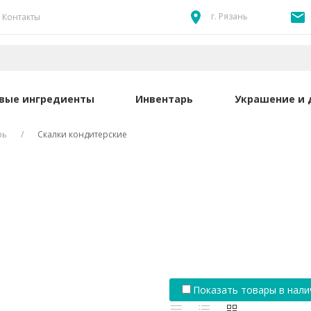
г. Рязань
Контакты
вые ингредиенты
Инвентарь
Украшение и 
рь
Скалки кондитерские
Показать товары в нали