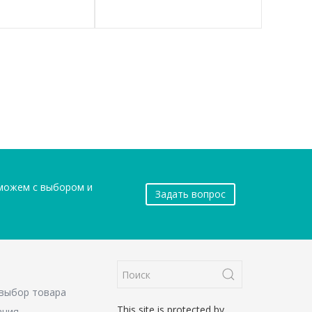
оможем с выбором и
Задать вопрос
 выбор товара
This site is protected by
ация