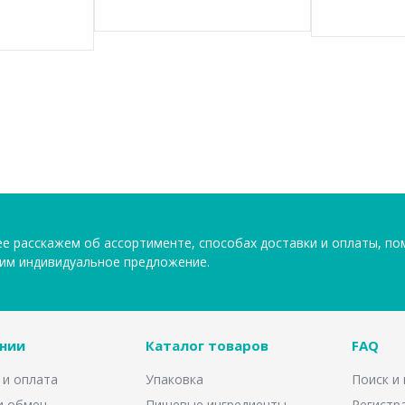
е расскажем об ассортименте, способах доставки и оплаты, п
им индивидуальное предложение.
нии
Каталог товаров
FAQ
 и оплата
Упаковка
Поиск и
и обмен
Пищевые ингредиенты
Регистр